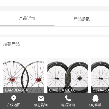
产品详情
产品参数
推荐产品
LAMBDA-F4
OMEGA CC80
537A46
在线地图
信息咨询
电话咨询
QQ客服